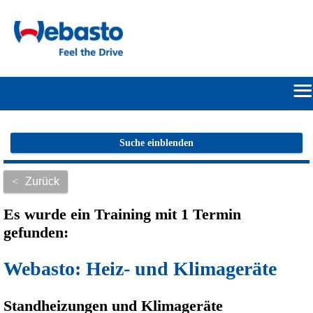
≡
START
Suche einblenden
ONLINE-
<
Zurück
FLATRATE
Es wurde ein Training mit 1 Termin
HERSTELLERPORTALE
gefunden:
SUCHE
Webasto: Heiz- und Klimageräte
ANMELDEN/REGISTRIEREN
Standheizungen und Klimageräte