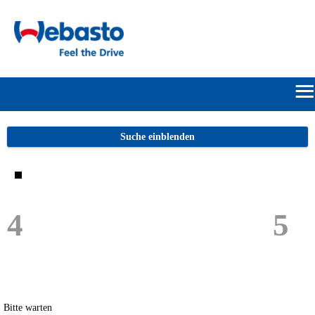
≡
START
Suche einblenden
ONLINE-
FLATRATE
4
5
HERSTELLERPORTALE
SUCHE
ANMELDEN/REGISTRIEREN
Bitte warten