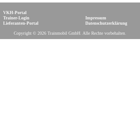
VKH-Portal
Trainer-Login
Impressum
Lieferanten-Portal
Datenschutzerklärung
Copyright © 2026 Trainmobil GmbH. Alle Rechte vorbehalten.